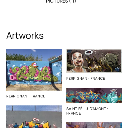
PICTURES (
11
)
Artworks
·
PERPIGNAN
FRANCE
·
PERPIGNAN
FRANCE
·
SAINT-FÉLIU-D'AMONT
FRANCE