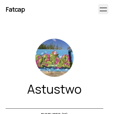
Fatcap
Open 
Astustwo