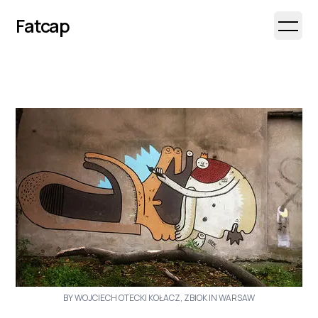
Fatcap
Open 
BY WOJCIECH OTECKI KOŁACZ, ZBIOK IN WARSAW