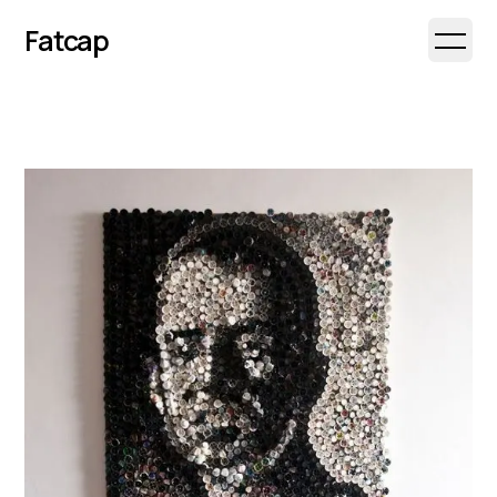
Fatcap
Open 