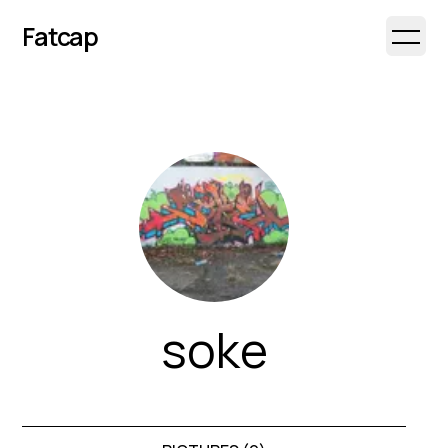
Fatcap
Open 
soke